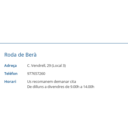
Roda de Berà
Adreça
C. Vendrell, 29 (Local 3)
Telèfon
977657260
Horari
Us recomanem demanar cita
De dilluns a divendres de 9.00h a 14.00h