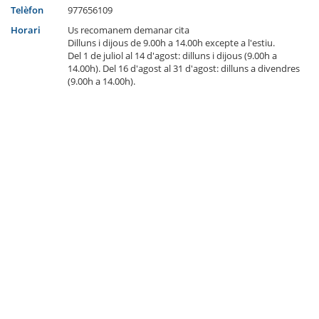
Telèfon
977656109
Horari
Us recomanem demanar cita
Dilluns i dijous de 9.00h a 14.00h excepte a l'estiu.
Del 1 de juliol al 14 d'agost: dilluns i dijous (9.00h a
14.00h). Del 16 d'agost al 31 d'agost: dilluns a divendres
(9.00h a 14.00h).