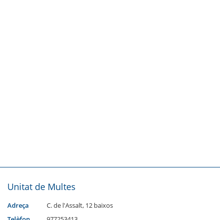
Unitat de Multes
Adreça
C. de l'Assalt, 12 baixos
Telèfon
977253413