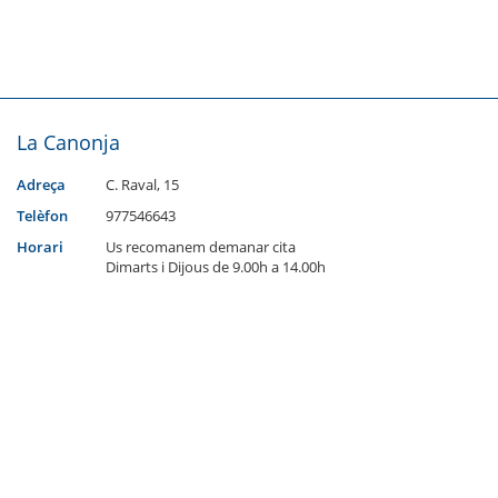
La Canonja
Adreça
C. Raval, 15
Telèfon
977546643
Horari
Us recomanem demanar cita
Dimarts i Dijous de 9.00h a 14.00h