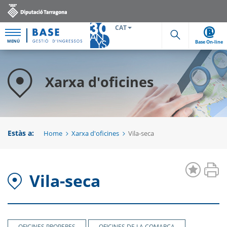
CAT
MENÚ
Base On-line
Cerca
Xarxa d'oficines
Estàs a:
Home
Xarxa d'oficines
Vila-seca
Vila-seca
OFICINES PROPERES
OFICINES DE LA COMARCA