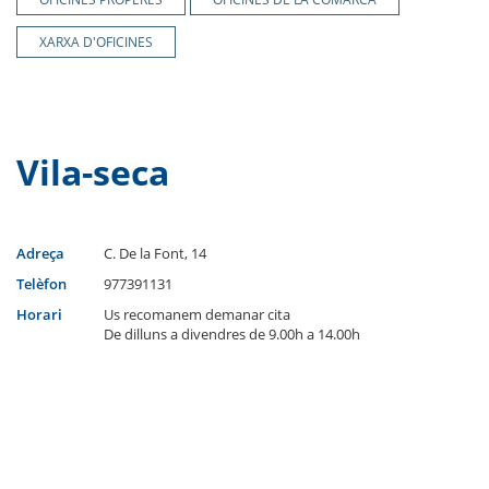
XARXA D'OFICINES
Vila-seca
Adreça
C. De la Font, 14
Telèfon
977391131
Horari
Us recomanem demanar cita
De dilluns a divendres de 9.00h a 14.00h