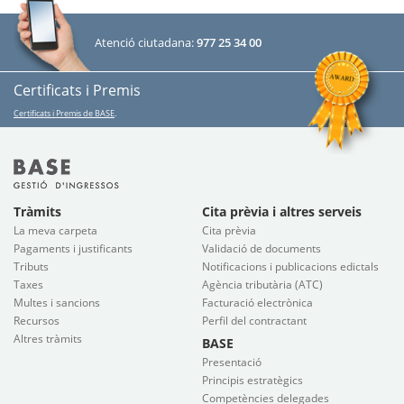
Atenció ciutadana:
977 25 34 00
Certificats i Premis
Certificats i Premis de BASE
.
Tràmits
Cita prèvia i altres serveis
La meva carpeta
Cita prèvia
Pagaments i justificants
Validació de documents
Tributs
Notificacions i publicacions edictals
Taxes
Agència tributària (ATC)
Multes i sancions
Facturació electrònica
Recursos
Perfil del contractant
Altres tràmits
BASE
Presentació
Principis estratègics
Competències delegades