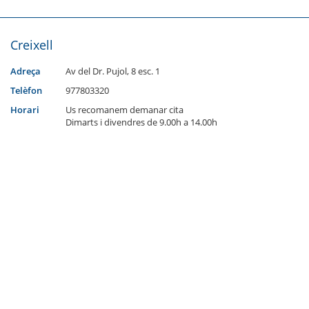
Creixell
Adreça
Av del Dr. Pujol, 8 esc. 1
Telèfon
977803320
Horari
Us recomanem demanar cita
Dimarts i divendres de 9.00h a 14.00h