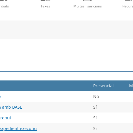
a
una
un
una
ributs
Taxes
Multes i sancions
Recur
va
nova
no
nova
nestra
finestra
fin
finestra
Presencial
M
)
No
ica amb BASE
Sí
 rebut
Sí
 expedient executiu
Sí