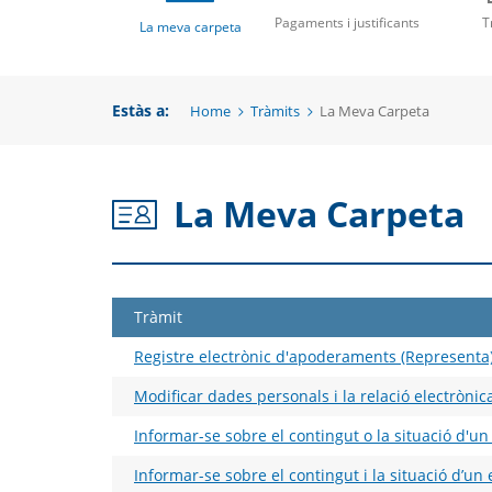
una
un
una
Pagaments i justificants
T
La meva carpeta
nova
no
nova
finestra
fi
Estàs a:
Home
Tràmits
La Meva Carpeta
finestra
La Meva Carpeta
Tràmit
Registre electrònic d'apoderaments (Representa
Modificar dades personals i la relació electròn
Informar-se sobre el contingut o la situació d'un
Informar-se sobre el contingut i la situació d’un