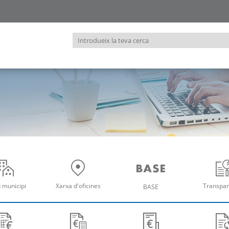
Introdueix
la
teva
cerca
u municipi
Xarxa d'oficines
Transpar
BASE
re
Obre
Ob
Obre