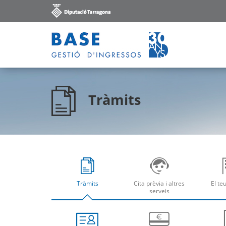
Tràmits
Tràmits
Cita prèvia i altres
El te
Obre
Ob
serveis
Obre