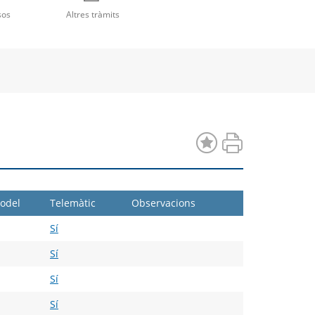
a
una
una
sos
Altres tràmits
va
nova
nova
estra
finestra
finestra
odel
Telemàtic
Observacions
Sí
Sí
Sí
Sí