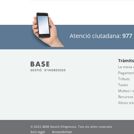
Atenció ciutadana:
977 
Tràmits
La meva 
Pagaments
Tributs
Taxes
Multes i 
Recursos
Altres tr
© 2023, BASE-Gestió d'Ingressos. Tots els drets reservats
Avís legal
Accessibilitat