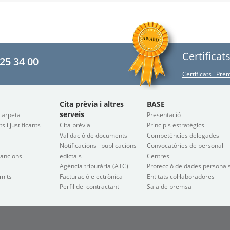
Certificat
25 34 00
Certificats i Pr
Cita prèvia i altres
BASE
serveis
carpeta
Presentació
 i justificants
Cita prèvia
Principis estratègics
Validació de documents
Competències delegades
Notificacions i publicacions
Convocatòries de personal
sancions
edictals
Centres
Agència tributària (ATC)
Protecció de dades personal
àmits
Facturació electrònica
Entitats col·laboradores
Perfil del contractant
Sala de premsa