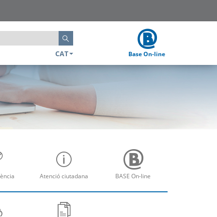
Cerca
CAT
Base On-line
ència
Atenció ciutadana
BASE On-line
re
Obre
Obre