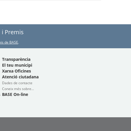
s i Premis
emis de BASE
.
Transparència
El teu municipi
Xarxa Oficines
Atenció ciutadana
Dades de contacte
Coneix més sobre...
BASE On-line
s