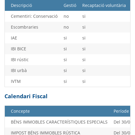
Descripció
Gestió
Recaptació voluntària
R
Cementiri: Conservació
no
si
s
Escombraries
no
si
s
IAE
si
si
s
IBI BICE
si
si
s
IBI rústic
si
si
s
IBI urbà
si
si
s
IVTM
si
si
s
Calendari Fiscal
Concepte
Període
BÉNS IMMOBLES CARACTERÍSTIQUES ESPECIALS
Del 30/06/
IMPOST BÉNS IMMOBLES RÚSTICA
Del 30/06/