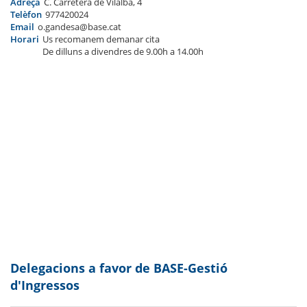
Adreça
C. Carretera de Vilalba, 4
Telèfon
977420024
Email
o.gandesa@base.cat
Horari
Us recomanem demanar cita
De dilluns a divendres de 9.00h a 14.00h
Delegacions a favor de BASE-Gestió
d'Ingressos