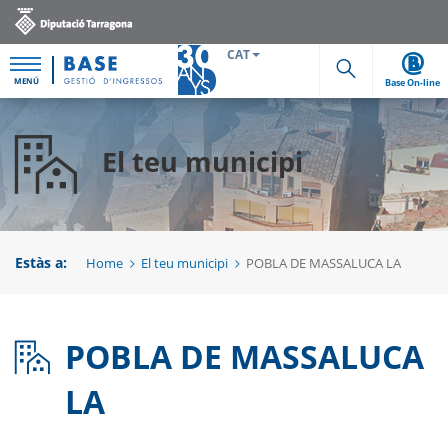
CAT
MENÚ
Base On-line
Cerca
El teu municipi
Estàs a:
Home
El teu municipi
POBLA DE MASSALUCA LA
POBLA DE MASSALUCA
LA