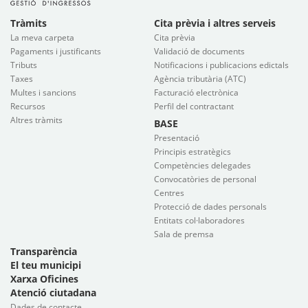
Tràmits
Cita prèvia i altres serveis
La meva carpeta
Cita prèvia
Pagaments i justificants
Validació de documents
Tributs
Notificacions i publicacions edictals
Taxes
Agència tributària (ATC)
Multes i sancions
Facturació electrònica
Recursos
Perfil del contractant
Altres tràmits
BASE
Presentació
Principis estratègics
Competències delegades
Convocatòries de personal
Centres
Protecció de dades personals
Entitats col·laboradores
Sala de premsa
Transparència
El teu municipi
Xarxa Oficines
Atenció ciutadana
Dades de contacte