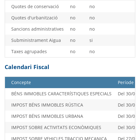
Quotes de conservació
no
no
Quotes d'urbanització
no
no
Sancions administratives
no
no
Subministrament Aigua
no
si
Taxes agrupades
no
no
Calendari Fiscal
Concepte
Període
BÉNS IMMOBLES CARACTERÍSTIQUES ESPECIALS
Del 30/06/
IMPOST BÉNS IMMOBLES RÚSTICA
Del 30/04/
IMPOST BÉNS IMMOBLES URBANA
Del 30/04/
IMPOST SOBRE ACTIVITATS ECONÒMIQUES
Del 30/07/
IMPOST SOBRE VEHICLES TRACCIO MECANICA
Del 27/03/