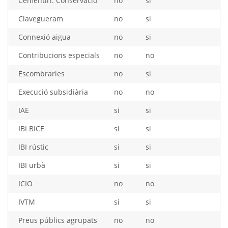
Cementiri: Conservació
no
si
Clavegueram
no
si
Connexió aigua
no
si
Contribucions especials
no
no
Escombraries
no
si
Execució subsidiària
no
no
IAE
si
si
IBI BICE
si
si
IBI rústic
si
si
IBI urbà
si
si
ICIO
no
no
IVTM
si
si
Preus públics agrupats
no
no