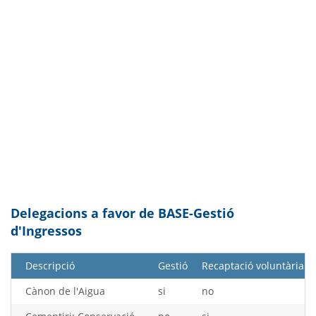
Delegacions a favor de BASE-Gestió
d'Ingressos
Descripció
Gestió
Recaptació voluntària
Cànon de l'Aigua
si
no