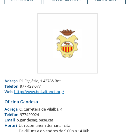
Adreça
Pl. Església, 1 43785 Bot
Telèfon
977 428 077
Web
http://www.bot.altanet.org/
Oficina Gandesa
Adreça
C. Carretera de Vilalba, 4
Telèfon
977420024
Email
o.gandesa@base.cat
Horari
Us recomanem demanar cita
De dilluns a divendres de 9.00h a 14.00h