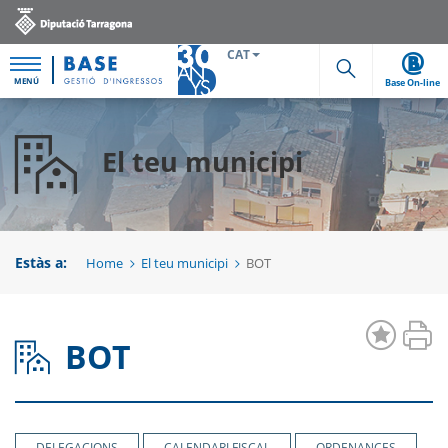
CAT
MENÚ
Base On-line
Cerca
El teu municipi
Estàs a:
Home
El teu municipi
BOT
BOT
DELEGACIONS
CALENDARI FISCAL
ORDENANCES