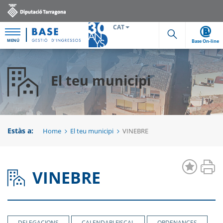
CAT
MENÚ
Base On-line
Cerca
El teu municipi
Estàs a:
Home
El teu municipi
VINEBRE
VINEBRE
DELEGACIONS
CALENDARI FISCAL
ORDENANCES