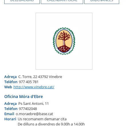
Adreça
C. Torre, 22 43792 Vinebre
Telèfon
977 405 781
Web
http://www.vinebre.cat/
Oficina Móra d'Ebre
Adreça
Ps Sant Antoni, 11
Telèfon
977402048
Email
o.moraebre@base.cat
Horari
Us recomanem demanar cita
De dilluns a divendres de 9.00h a 14.00h