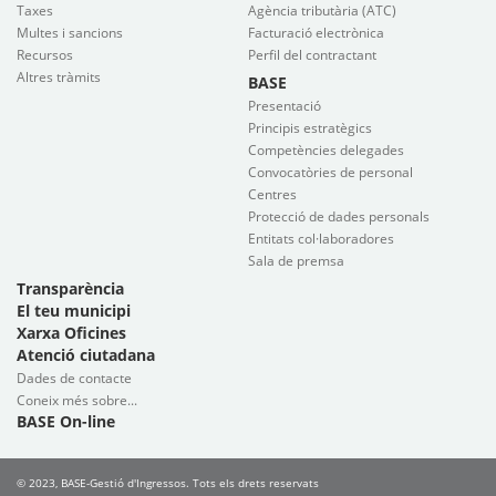
Taxes
Agència tributària (ATC)
Multes i sancions
Facturació electrònica
Recursos
Perfil del contractant
Altres tràmits
BASE
Presentació
Principis estratègics
Competències delegades
Convocatòries de personal
Centres
Protecció de dades personals
Entitats col·laboradores
Sala de premsa
Transparència
El teu municipi
Xarxa Oficines
Atenció ciutadana
Dades de contacte
Coneix més sobre...
BASE On-line
© 2023, BASE-Gestió d'Ingressos. Tots els drets reservats