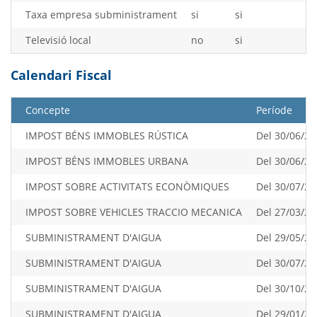
Taxa empresa subministrament
si
si
Televisió local
no
si
Calendari Fiscal
Concepte
Període
IMPOST BÉNS IMMOBLES RÚSTICA
Del 30/06/20
IMPOST BÉNS IMMOBLES URBANA
Del 30/06/20
IMPOST SOBRE ACTIVITATS ECONÒMIQUES
Del 30/07/20
IMPOST SOBRE VEHICLES TRACCIO MECANICA
Del 27/03/20
SUBMINISTRAMENT D'AIGUA
Del 29/05/20
SUBMINISTRAMENT D'AIGUA
Del 30/07/20
SUBMINISTRAMENT D'AIGUA
Del 30/10/20
SUBMINISTRAMENT D'AIGUA
Del 29/01/20