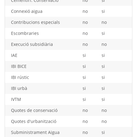
Cementiri: Conservació
no
si
Connexió aigua
no
si
Contribucions especials
no
no
Escombraries
no
si
Execució subsidiària
no
no
IAE
si
si
IBI BICE
si
si
IBI rústic
si
si
IBI urbà
si
si
IVTM
si
si
Quotes de conservació
no
no
Quotes d'urbanització
no
no
Subministrament Aigua
no
si