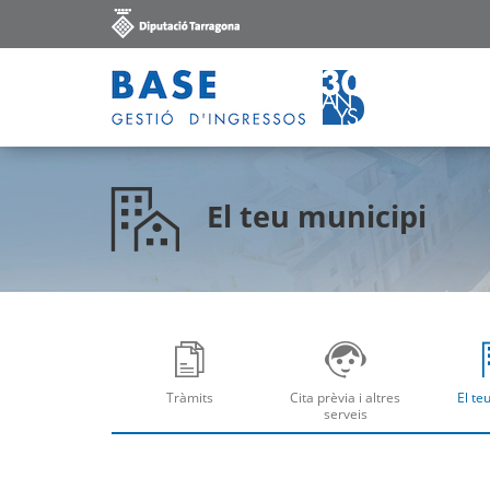
El teu municipi
Tràmits
Cita prèvia i altres
El te
Obre
Ob
serveis
Obre