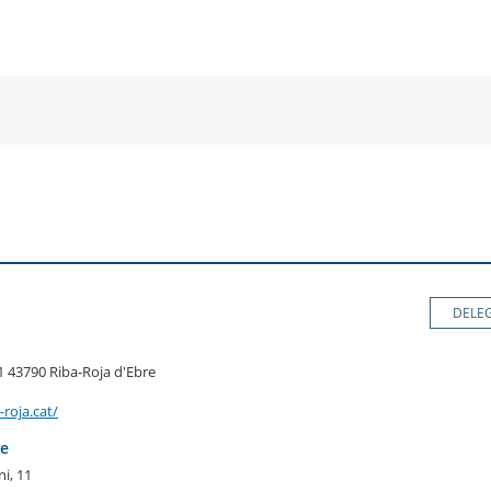
a
una
un
una
va
nova
no
nova
nestra
finestra
fin
finestra
DELE
, 1 43790 Riba-Roja d'Ebre
roja.cat/
re
i, 11