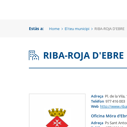
una
un
una
nova
no
nova
finestra
fi
Estàs a:
Home
El teu municipi
RIBA-ROJA D'EBRE
finestra
RIBA-ROJA D'EBRE
Adreça
Pl. de la Vila
Telèfon
977 416 003
Web
http://www.riba-
Oficina Móra d'Eb
Adreça
Ps Sant Anton