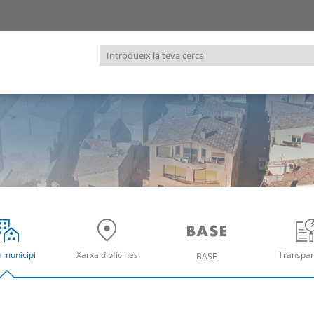
Introdueix
la
teva
cerca
u municipi
Xarxa d'oficines
Transpar
BASE
re
Obre
Ob
Obre