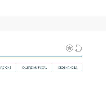
a
una
una
va
nova
nova
estra
finestra
finestra
GACIONS
CALENDARI FISCAL
ORDENANCES