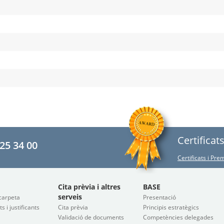
Certificat
25 34 00
Certificats i Pr
Cita prèvia i altres
BASE
serveis
carpeta
Presentació
 i justificants
Cita prèvia
Principis estratègics
Validació de documents
Competències delegades