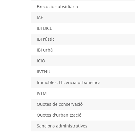
Execució subsidiària
IAE
IBI BICE
IBI rústic
IBI urbà
ICIO
IIVTNU
Immobles: Llicència urbanística
IVTM
Quotes de conservació
Quotes d'urbanització
Sancions administratives