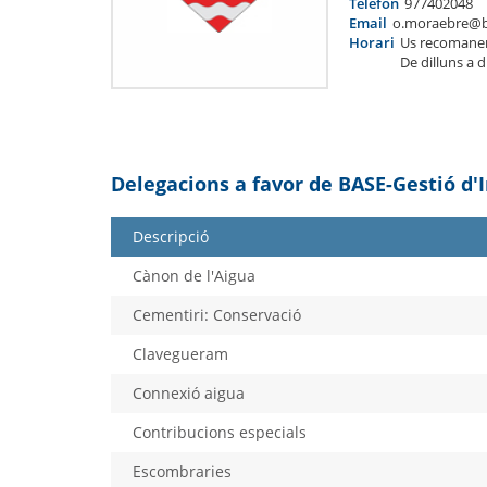
Telèfon
977402048
Email
o.moraebre@b
Horari
Us recomane
De dilluns a 
Delegacions a favor de BASE-Gestió d'
Descripció
Cànon de l'Aigua
Cementiri: Conservació
Clavegueram
Connexió aigua
Contribucions especials
Escombraries