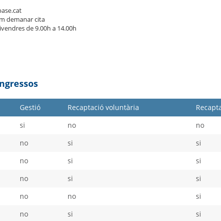
ase.cat
m demanar cita
divendres de 9.00h a 14.00h
Ingressos
Gestió
Recaptació voluntària
Recapta
si
no
no
no
si
si
no
si
si
no
si
si
no
no
si
no
si
si