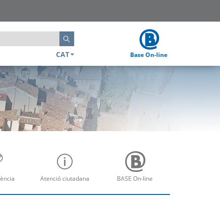
Cerca
CAT
Base On-line
ència
Atenció ciutadana
BASE On-line
re
Obre
Obre