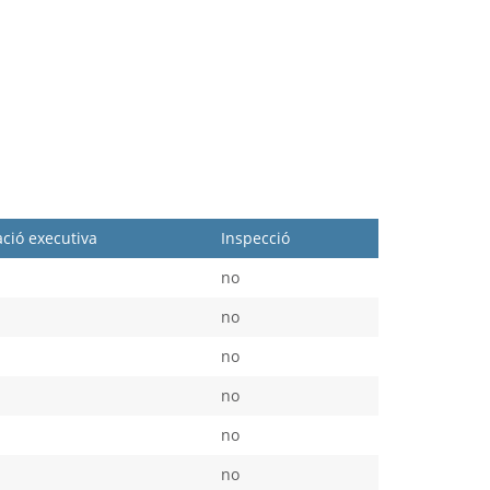
ció executiva
Inspecció
no
no
no
no
no
no