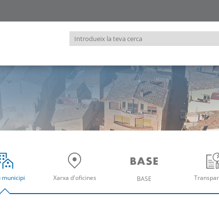
Introdueix
la
teva
cerca
u municipi
Xarxa d'oficines
Transpar
BASE
re
Obre
Ob
Obre