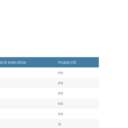
ció executiva
Inspecció
no
no
no
no
no
si