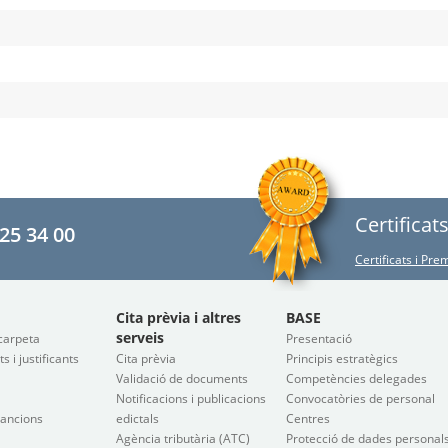
Certificat
25 34 00
Certificats i Pr
Cita prèvia i altres
BASE
serveis
carpeta
Presentació
 i justificants
Cita prèvia
Principis estratègics
Validació de documents
Competències delegades
Notificacions i publicacions
Convocatòries de personal
sancions
edictals
Centres
Agència tributària (ATC)
Protecció de dades personal