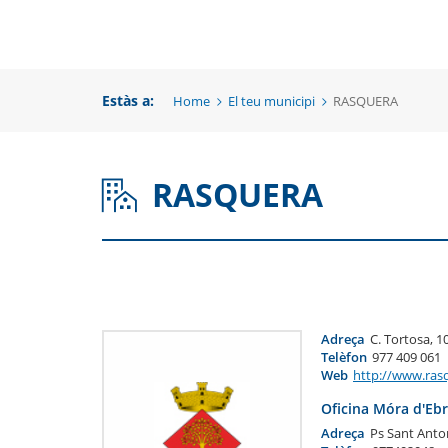
una
un
una
nova
no
nova
finestra
fi
Estàs a:
Home
El teu municipi
RASQUERA
finestra
RASQUERA
Adreça
C. Tortosa, 
Telèfon
977 409 061
Web
http://www.rasq
Oficina Móra d'Eb
Adreça
Ps Sant Anton