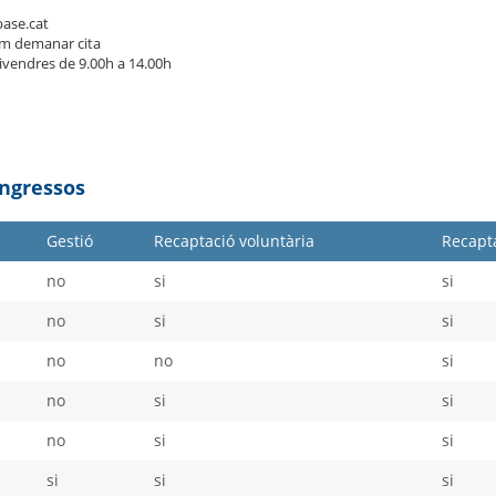
ase.cat
m demanar cita
divendres de 9.00h a 14.00h
Ingressos
Gestió
Recaptació voluntària
Recapta
no
si
si
no
si
si
no
no
si
no
si
si
no
si
si
si
si
si