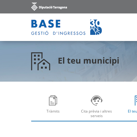
El teu municipi
Tràmits
Cita prèvia i altres
El te
Obre
Ob
serveis
Obre