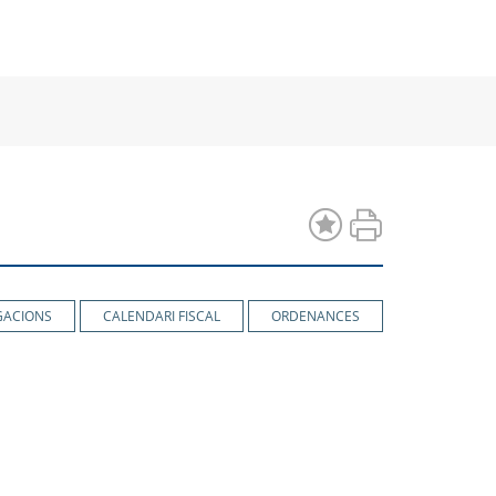
a
una
una
va
nova
nova
estra
finestra
finestra
GACIONS
CALENDARI FISCAL
ORDENANCES