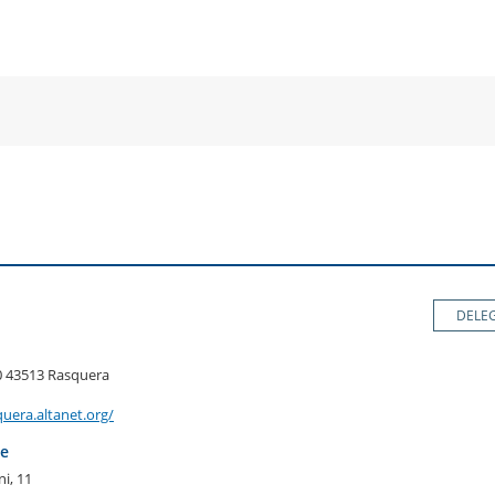
a
una
un
una
va
nova
no
nova
nestra
finestra
fin
finestra
DELE
10 43513 Rasquera
uera.altanet.org/
re
i, 11