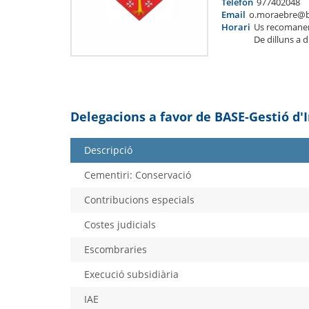
Telèfon
977402048
Email
o.moraebre@b
Horari
Us recomane
De dilluns a 
Delegacions a favor de BASE-Gestió d'
Descripció
Cementiri: Conservació
Contribucions especials
Costes judicials
Escombraries
Execució subsidiària
IAE