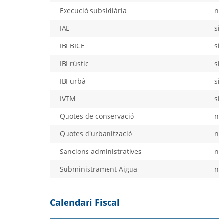
Execució subsidiària
n
IAE
s
IBI BICE
s
IBI rústic
s
IBI urbà
s
IVTM
s
Quotes de conservació
n
Quotes d'urbanització
n
Sancions administratives
n
Subministrament Aigua
n
Calendari Fiscal