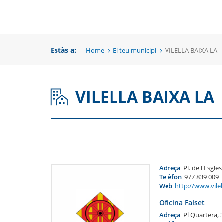
una
un
una
nova
no
nova
finestra
fi
Estàs a:
Home
El teu municipi
VILELLA BAIXA LA
finestra
VILELLA BAIXA LA
Adreça
Pl. de l'Esglé
Telèfon
977 839 009
Web
http://www.vilel
Oficina Falset
Adreça
Pl Quartera, 