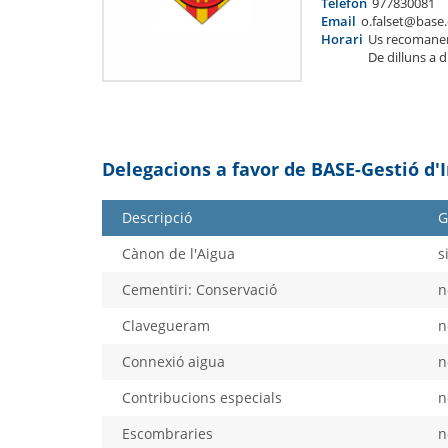
Telèfon
977830081
Email
o.falset@base.
Horari
Us recomane
De dilluns a 
Delegacions a favor de BASE-Gestió d'
Descripció
G
Cànon de l'Aigua
s
Cementiri: Conservació
n
Clavegueram
n
Connexió aigua
n
Contribucions especials
n
Escombraries
n