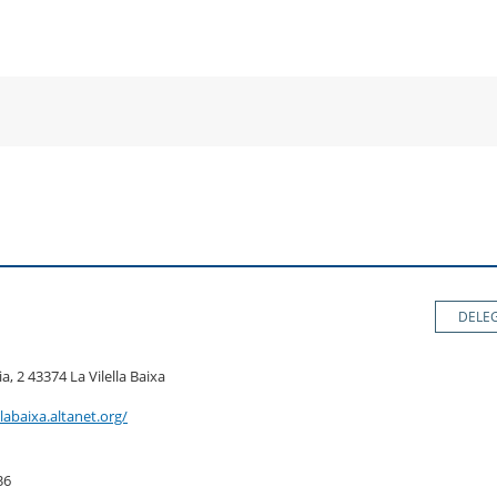
a
una
un
una
va
nova
no
nova
nestra
finestra
fin
finestra
DELE
sia, 2 43374 La Vilella Baixa
labaixa.altanet.org/
36