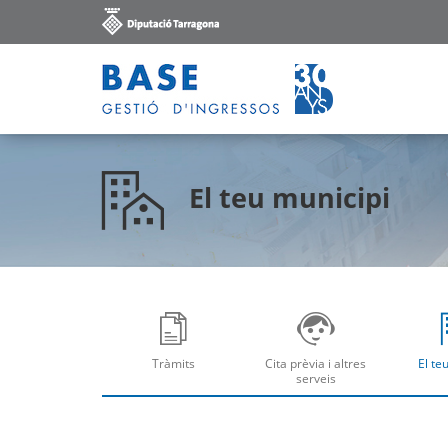
El teu municipi
Tràmits
Cita prèvia i altres
El te
Obre
Ob
serveis
Obre