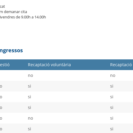
cat
m demanar cita
divendres de 9.00h a 14.00h
Ingressos
estió
Recaptació voluntària
Recaptació 
i
no
no
o
si
si
o
si
si
o
si
si
o
no
si
o
si
si