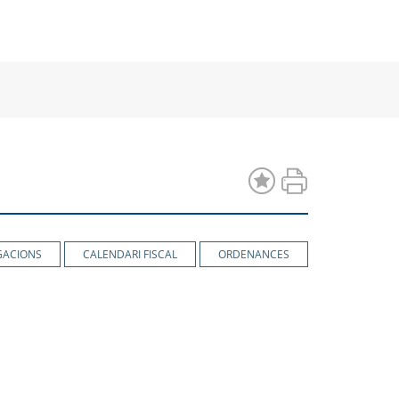
a
una
una
va
nova
nova
estra
finestra
finestra
GACIONS
CALENDARI FISCAL
ORDENANCES