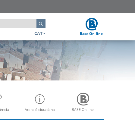
Cerca
CAT
Base On-line
ència
Atenció ciutadana
BASE On-line
re
Obre
Obre