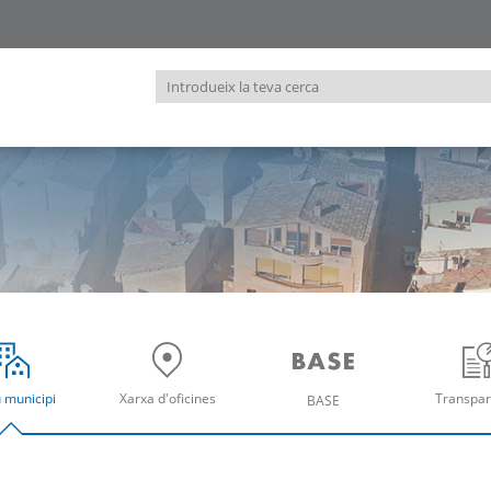
Introdueix
la
teva
cerca
u municipi
Xarxa d'oficines
Transpar
BASE
re
Obre
Ob
Obre