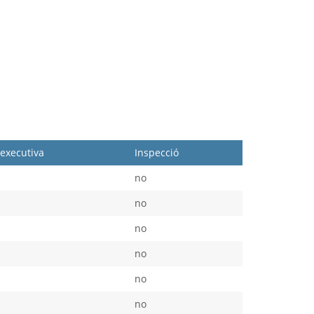
executiva
Inspecció
no
no
no
no
no
no