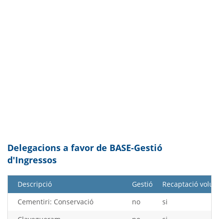
Delegacions a favor de BASE-Gestió
d'Ingressos
Descripció
Gestió
Recaptació volun
Cementiri: Conservació
no
si