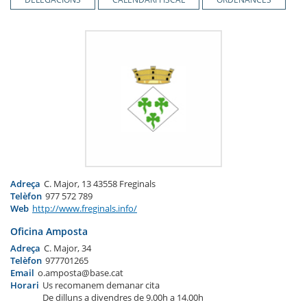
Adreça
C. Major, 13 43558 Freginals
Telèfon
977 572 789
Web
http://www.freginals.info/
Oficina Amposta
Adreça
C. Major, 34
Telèfon
977701265
Email
o.amposta@base.cat
Horari
Us recomanem demanar cita
De dilluns a divendres de 9.00h a 14.00h