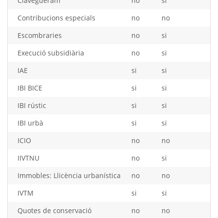
Clavegueram
no
si
Contribucions especials
no
no
Escombraries
no
si
Execució subsidiària
no
si
IAE
si
si
IBI BICE
si
si
IBI rústic
si
si
IBI urbà
si
si
ICIO
no
no
IIVTNU
no
si
Immobles: Llicència urbanística
no
no
IVTM
si
si
Quotes de conservació
no
no