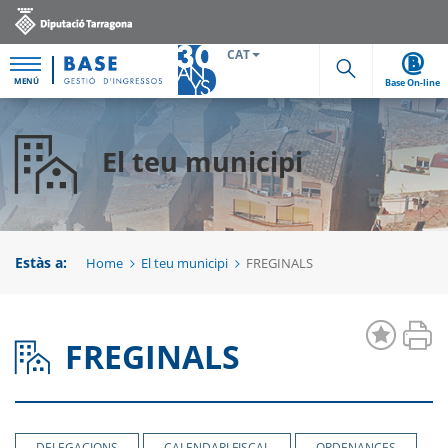
CAT
MENÚ
Base On-line
Cerca
El teu municipi
Estàs a:
Home
El teu municipi
FREGINALS
FREGINALS
DELEGACIONS
CALENDARI FISCAL
ORDENANCES