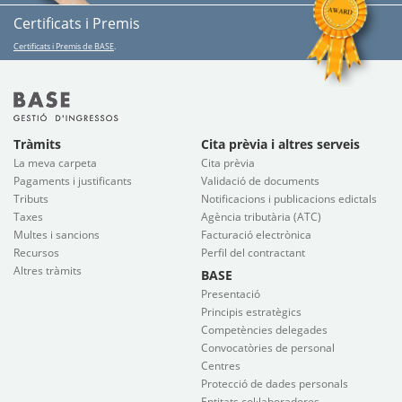
Certificats i Premis
Certificats i Premis de BASE
.
Tràmits
Cita prèvia i altres serveis
La meva carpeta
Cita prèvia
Pagaments i justificants
Validació de documents
Tributs
Notificacions i publicacions edictals
Taxes
Agència tributària (ATC)
Multes i sancions
Facturació electrònica
Recursos
Perfil del contractant
Altres tràmits
BASE
Presentació
Principis estratègics
Competències delegades
Convocatòries de personal
Centres
Protecció de dades personals
Entitats col·laboradores