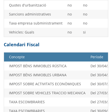
Quotes d'urbanització
no
no
Sancions administratives
no
no
Taxa empresa subministrament
no
no
Vehicles: Guals
no
si
Calendari Fiscal
Concepte
Període
IMPOST BÉNS IMMOBLES RÚSTICA
Del 30/04/20
IMPOST BÉNS IMMOBLES URBANA
Del 30/04/20
IMPOST SOBRE ACTIVITATS ECONÒMIQUES
Del 30/07/20
IMPOST SOBRE VEHICLES TRACCIO MECANICA
Del 27/03/20
TAXA ESCOMBRARIES
Del 27/03/20
TAXA ESCOMBRARIES
Del 30/09/20