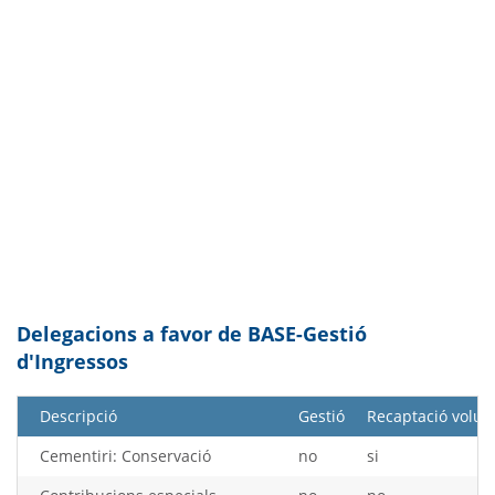
Delegacions a favor de BASE-Gestió
d'Ingressos
Descripció
Gestió
Recaptació volun
Cementiri: Conservació
no
si