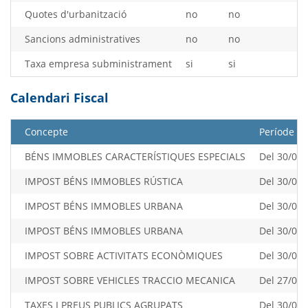
Quotes d'urbanització
no
no
Sancions administratives
no
no
Taxa empresa subministrament
si
si
Calendari Fiscal
Concepte
Període
BÉNS IMMOBLES CARACTERÍSTIQUES ESPECIALS
Del 30/04/
IMPOST BÉNS IMMOBLES RÚSTICA
Del 30/04/
IMPOST BÉNS IMMOBLES URBANA
Del 30/04/
IMPOST BÉNS IMMOBLES URBANA
Del 30/07/
IMPOST SOBRE ACTIVITATS ECONÒMIQUES
Del 30/07/
IMPOST SOBRE VEHICLES TRACCIO MECANICA
Del 27/03/
TAXES I PREUS PUBLICS AGRUPATS
Del 30/01/