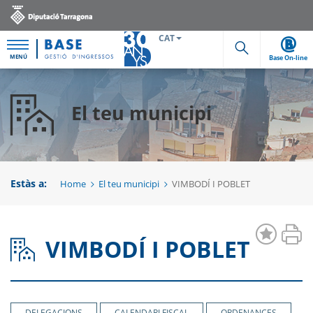
CAT
MENÚ
Base On-line
Cerca
El teu municipi
Estàs a:
Home
El teu municipi
VIMBODÍ I POBLET
VIMBODÍ I POBLET
DELEGACIONS
CALENDARI FISCAL
ORDENANCES