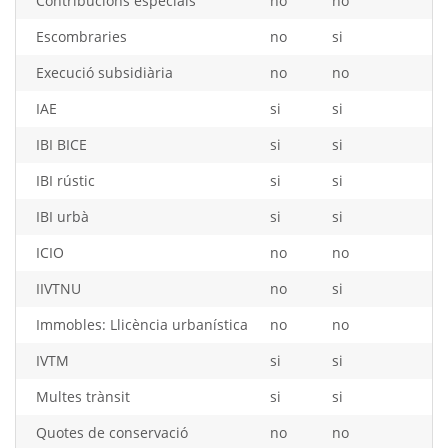
Contribucions especials
no
no
Escombraries
no
si
Execució subsidiària
no
no
IAE
si
si
IBI BICE
si
si
IBI rústic
si
si
IBI urbà
si
si
ICIO
no
no
IIVTNU
no
si
Immobles: Llicència urbanística
no
no
IVTM
si
si
Multes trànsit
si
si
Quotes de conservació
no
no