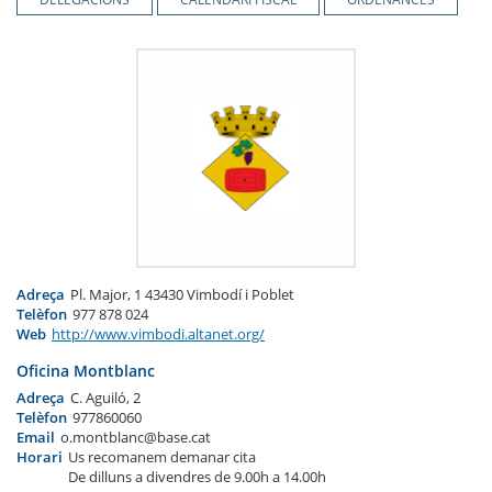
Adreça
Pl. Major, 1 43430 Vimbodí i Poblet
Telèfon
977 878 024
Web
http://www.vimbodi.altanet.org/
Oficina Montblanc
Adreça
C. Aguiló, 2
Telèfon
977860060
Email
o.montblanc@base.cat
Horari
Us recomanem demanar cita
De dilluns a divendres de 9.00h a 14.00h