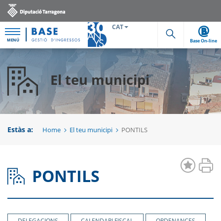
CAT
MENÚ
Base On-line
Cerca
El teu municipi
Estàs a:
Home
El teu municipi
PONTILS
PONTILS
DELEGACIONS
CALENDARI FISCAL
ORDENANCES