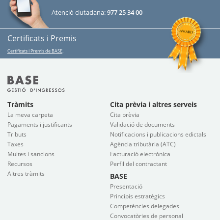
Atenció ciutadana:
977 25 34 00
Certificats i Premis
Certificats i Premis de BASE
.
Tràmits
Cita prèvia i altres serveis
La meva carpeta
Cita prèvia
Pagaments i justificants
Validació de documents
Tributs
Notificacions i publicacions edictals
Taxes
Agència tributària (ATC)
Multes i sancions
Facturació electrònica
Recursos
Perfil del contractant
Altres tràmits
BASE
Presentació
Principis estratègics
Competències delegades
Convocatòries de personal