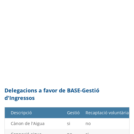
Delegacions a favor de BASE-Gestió
d'Ingressos
Descripció
Gestió
Recaptació voluntària
Cànon de l'Aigua
si
no