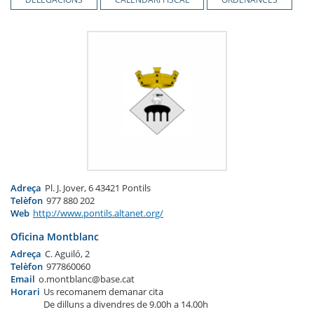
Adreça
Pl. J. Jover, 6 43421 Pontils
Telèfon
977 880 202
Web
http://www.pontils.altanet.org/
Oficina Montblanc
Adreça
C. Aguiló, 2
Telèfon
977860060
Email
o.montblanc@base.cat
Horari
Us recomanem demanar cita
De dilluns a divendres de 9.00h a 14.00h