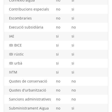
Connexió aigua
no
si
Contribucions especials
no
si
Escombraries
no
si
Execució subsidiària
no
no
IAE
si
si
IBI BICE
si
si
IBI rústic
si
si
IBI urbà
si
si
IVTM
si
si
Quotes de conservació
no
no
Quotes d'urbanització
no
no
Sancions administratives
no
no
Subministrament Aigua
no
si