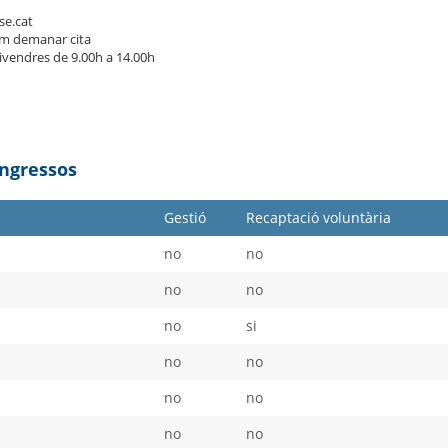
se.cat
m demanar cita
divendres de 9.00h a 14.00h
Ingressos
Gestió
Recaptació voluntària
no
no
no
no
no
si
no
no
no
no
no
no