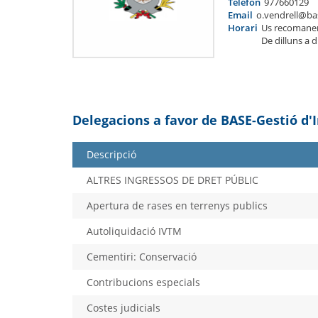
Telèfon
977660129
Email
o.vendrell@ba
Horari
Us recomane
De dilluns a 
Delegacions a favor de BASE-Gestió d'
Descripció
ALTRES INGRESSOS DE DRET PÚBLIC
Apertura de rases en terrenys publics
Autoliquidació IVTM
Cementiri: Conservació
Contribucions especials
Costes judicials