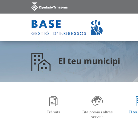
El teu municipi
Tràmits
Cita prèvia i altres
El te
Obre
Ob
serveis
Obre