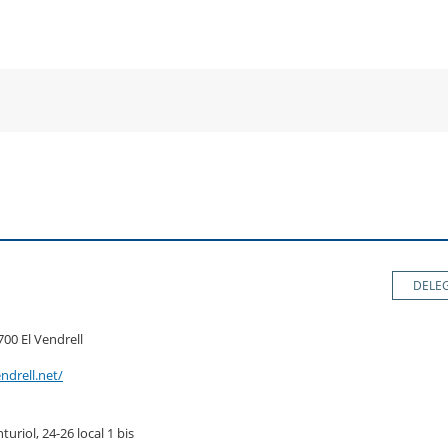
a
una
un
una
va
nova
no
nova
nestra
finestra
fin
finestra
DELE
3700 El Vendrell
ndrell.net/
turiol, 24-26 local 1 bis