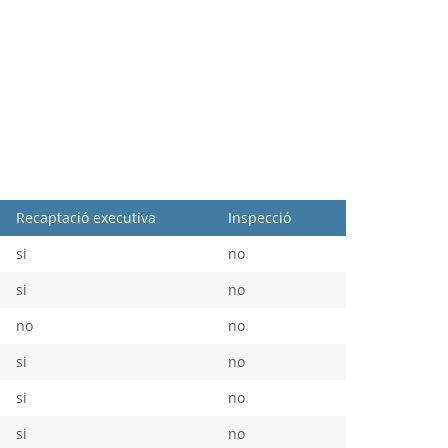
Recaptació executiva
Inspecció
si
no
si
no
no
no
si
no
si
no
si
no