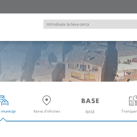
Introdueix
la
teva
cerca
u municipi
Xarxa d'oficines
Transpar
BASE
re
Obre
Ob
Obre