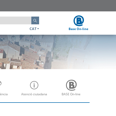
Cerca
CAT
Base On-line
ència
Atenció ciutadana
BASE On-line
re
Obre
Obre