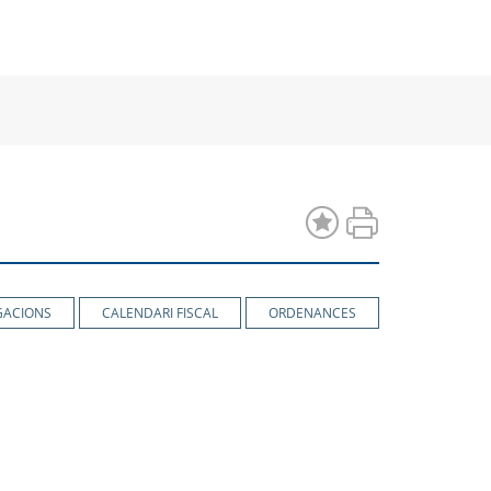
a
una
una
va
nova
nova
estra
finestra
finestra
GACIONS
CALENDARI FISCAL
ORDENANCES