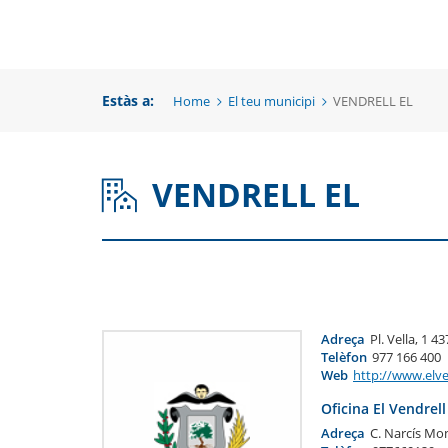
una
un
una
nova
no
nova
finestra
fi
Estàs a:
Home
El teu municipi
VENDRELL EL
finestra
VENDRELL EL
Adreça
Pl. Vella, 1 4
Telèfon
977 166 400
Web
http://www.elve
Oficina El Vendrell
Adreça
C. Narcís Mon