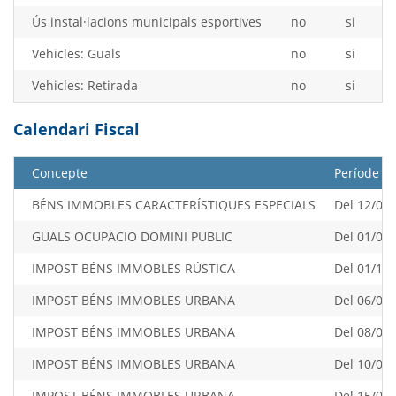
Ús instal·lacions municipals esportives
no
si
Vehicles: Guals
no
si
Vehicles: Retirada
no
si
Calendari Fiscal
Concepte
Període
BÉNS IMMOBLES CARACTERÍSTIQUES ESPECIALS
Del 12/05/
GUALS OCUPACIO DOMINI PUBLIC
Del 01/09/
IMPOST BÉNS IMMOBLES RÚSTICA
Del 01/10/
IMPOST BÉNS IMMOBLES URBANA
Del 06/03/
IMPOST BÉNS IMMOBLES URBANA
Del 08/05/
IMPOST BÉNS IMMOBLES URBANA
Del 10/07/
IMPOST BÉNS IMMOBLES URBANA
Del 15/09/