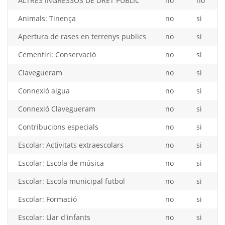
ALTRES INGRESSOS DE DRET PÚBLIC
no
no
Animals: Tinença
no
si
Apertura de rases en terrenys publics
no
si
Cementiri: Conservació
no
si
Clavegueram
no
si
Connexió aigua
no
si
Connexió Clavegueram
no
si
Contribucions especials
no
si
Escolar: Activitats extraescolars
no
si
Escolar: Escola de música
no
si
Escolar: Escola municipal futbol
no
si
Escolar: Formació
no
si
Escolar: Llar d'infants
no
si