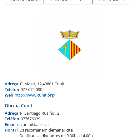
Adreça
C. Major, 12 43881 Cunit
Telèfon
977 674 080
Web
http://www.cunit.org/
Oficina Cunit
Adreça
Pl Santiago Rusiñol, 2
Telèfon
977676039
Email
o.cunit@base.cat
Horari
Us recomanem demanar cita
De dilluns a divendres de 9.00h a 14.00h