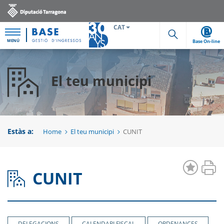
CAT
MENÚ
Base On-line
Cerca
El teu municipi
Estàs a:
Home
El teu municipi
CUNIT
CUNIT
DELEGACIONS
CALENDARI FISCAL
ORDENANCES