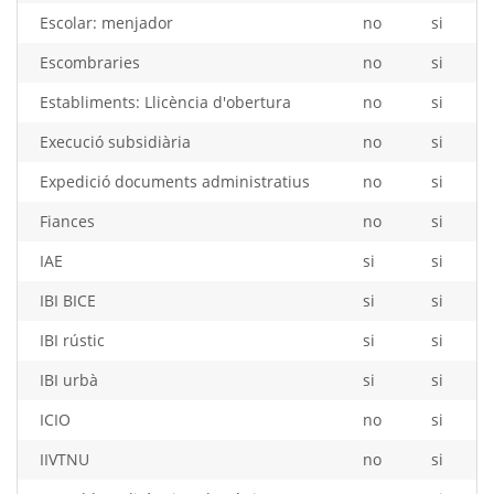
Escolar: menjador
no
si
Escombraries
no
si
Establiments: Llicència d'obertura
no
si
Execució subsidiària
no
si
Expedició documents administratius
no
si
Fiances
no
si
IAE
si
si
IBI BICE
si
si
IBI rústic
si
si
IBI urbà
si
si
ICIO
no
si
IIVTNU
no
si