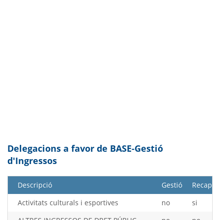
Delegacions a favor de BASE-Gestió
d'Ingressos
Descripció
Gestió
Recaptac
Activitats culturals i esportives
no
si