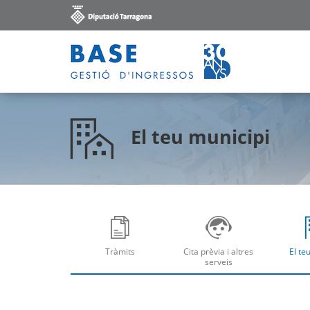
El teu municipi
Tràmits
Cita prèvia i altres
El te
Obre
Ob
serveis
Obre