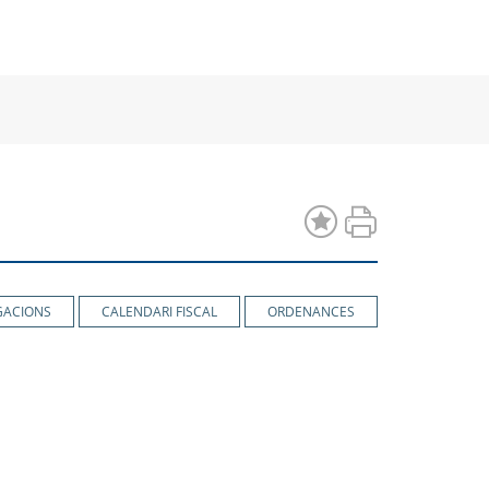
a
una
una
va
nova
nova
estra
finestra
finestra
GACIONS
CALENDARI FISCAL
ORDENANCES