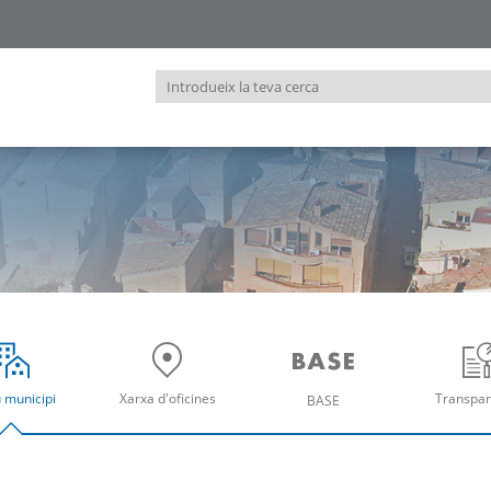
Introdueix
la
teva
cerca
u municipi
Xarxa d'oficines
Transpar
BASE
re
Obre
Ob
Obre