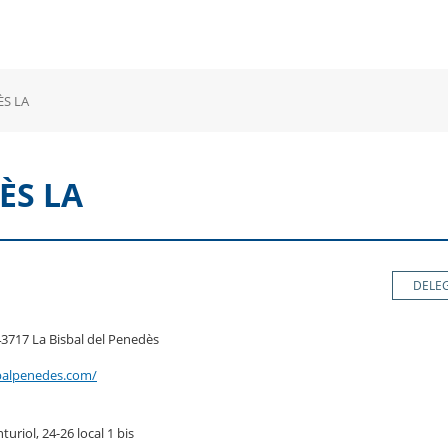
a
una
un
una
va
nova
no
nova
nestra
finestra
fin
finestra
ÈS LA
ÈS LA
DELE
43717 La Bisbal del Penedès
balpenedes.com/
turiol, 24-26 local 1 bis