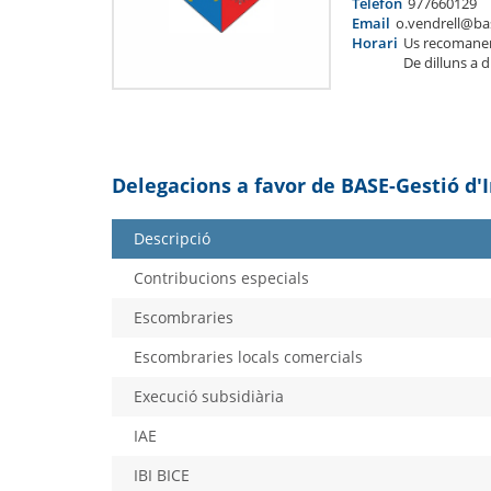
Telèfon
977660129
Email
o.vendrell@ba
Horari
Us recomane
De dilluns a 
Delegacions a favor de BASE-Gestió d'
Descripció
Contribucions especials
Escombraries
Escombraries locals comercials
Execució subsidiària
IAE
IBI BICE