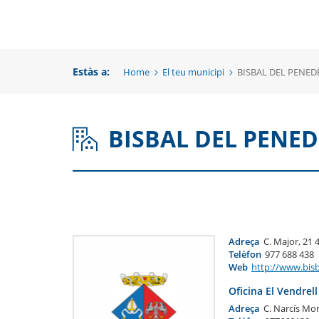
una
un
una
nova
no
nova
finestra
fi
Estàs a:
Home
El teu municipi
BISBAL DEL PENED
finestra
BISBAL DEL PENED
Adreça
C. Major, 21 
Telèfon
977 688 438
Web
http://www.bis
Oficina El Vendrell
Adreça
C. Narcís Mon