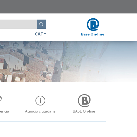
Cerca
CAT
Base On-line
ència
Atenció ciutadana
BASE On-line
re
Obre
Obre