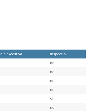
ció executiva
Inspecció
no
no
no
no
si
no