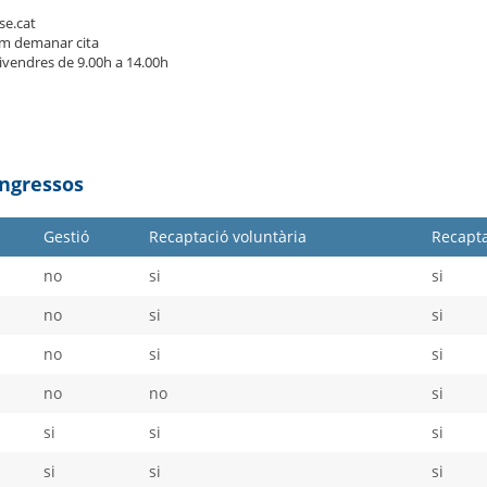
se.cat
m demanar cita
divendres de 9.00h a 14.00h
Ingressos
Gestió
Recaptació voluntària
Recapta
no
si
si
no
si
si
no
si
si
no
no
si
si
si
si
si
si
si