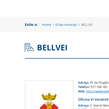
una
un
una
nova
no
nova
finestra
fi
Estàs a:
Home
El teu municipi
BELLVEI
finestra
BELLVEI
Adreça
Pl. de l'Esglé
Telèfon
977 168 185
Web
http://www.bel
Oficina El Vendrell
Adreça
C. Narcís Mon