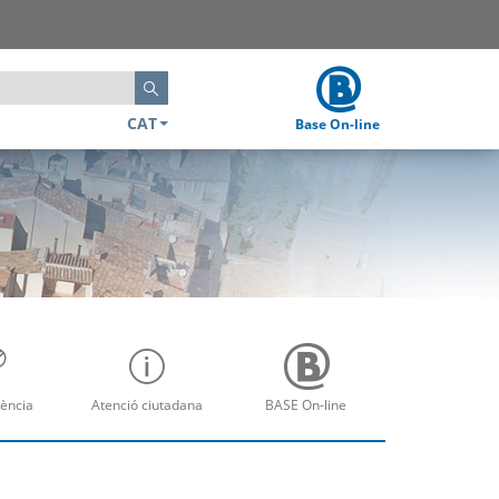
Cerca
CAT
Base On-line
ència
Atenció ciutadana
BASE On-line
re
Obre
Obre