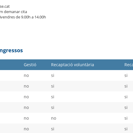
se.cat
m demanar cita
divendres de 9.00h a 14.00h
Ingressos
Gestió
Recaptació voluntària
Reca
no
si
si
no
si
si
no
si
si
no
si
si
no
no
si
no
si
si