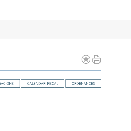
a
una
una
va
nova
nova
estra
finestra
finestra
GACIONS
CALENDARI FISCAL
ORDENANCES