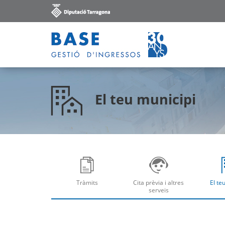
El teu municipi
Tràmits
Cita prèvia i altres
El te
Obre
Ob
serveis
Obre