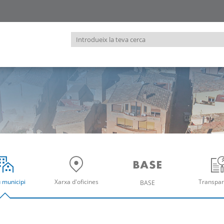
Introdueix
la
teva
cerca
u municipi
Xarxa d'oficines
Transpar
BASE
re
Obre
Ob
Obre