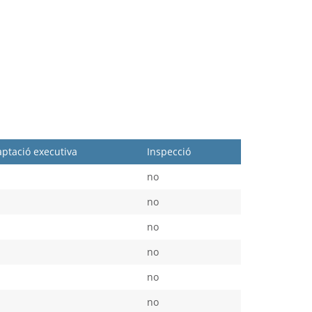
ptació executiva
Inspecció
no
no
no
no
no
no