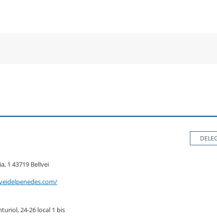
a
una
un
una
va
nova
no
nova
nestra
finestra
fin
finestra
DELE
sia, 1 43719 Bellvei
lveidelpenedes.com/
turiol, 24-26 local 1 bis