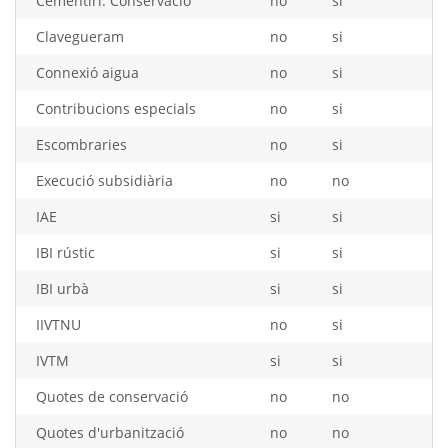
Cementiri: Conservació
no
si
Clavegueram
no
si
Connexió aigua
no
si
Contribucions especials
no
si
Escombraries
no
si
Execució subsidiària
no
no
IAE
si
si
IBI rústic
si
si
IBI urbà
si
si
IIVTNU
no
si
IVTM
si
si
Quotes de conservació
no
no
Quotes d'urbanització
no
no