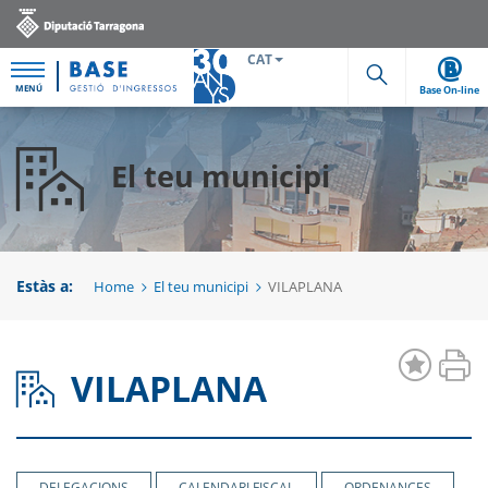
CAT
MENÚ
Base On-line
Cerca
El teu municipi
Estàs a:
Home
El teu municipi
VILAPLANA
VILAPLANA
DELEGACIONS
CALENDARI FISCAL
ORDENANCES