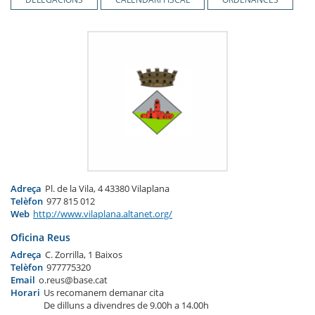
Adreça
Pl. de la Vila, 4 43380 Vilaplana
Telèfon
977 815 012
Web
http://www.vilaplana.altanet.org/
Oficina Reus
Adreça
C. Zorrilla, 1 Baixos
Telèfon
977775320
Email
o.reus@base.cat
Horari
Us recomanem demanar cita
De dilluns a divendres de 9.00h a 14.00h