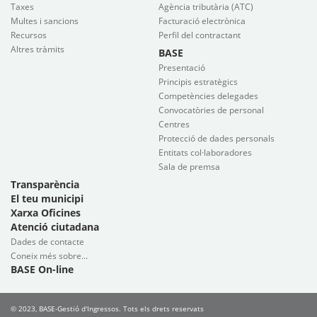
Taxes
Agència tributària (ATC)
Multes i sancions
Facturació electrònica
Recursos
Perfil del contractant
Altres tràmits
BASE
Presentació
Principis estratègics
Competències delegades
Convocatòries de personal
Centres
Protecció de dades personals
Entitats col·laboradores
Sala de premsa
Transparència
El teu municipi
Xarxa Oficines
Atenció ciutadana
Dades de contacte
Coneix més sobre...
BASE On-line
© 2023, BASE-Gestió d'Ingressos. Tots els drets reservats