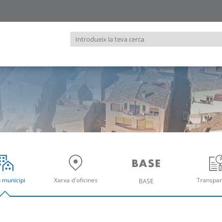
Introdueix
la
teva
cerca
u municipi
Xarxa d'oficines
Transpar
BASE
re
Obre
Ob
Obre