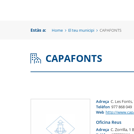
una
un
una
nova
no
nova
finestra
fi
Estàs a:
Home
El teu municipi
CAPAFONTS
finestra
CAPAFONTS
Adreça
C. Les Fonts,
Telèfon
977 868 049
Web
http://www.capa
Oficina Reus
Adreça
C. Zorrilla, 1