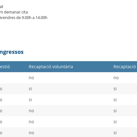
at
m demanar cita
divendres de 9.00h a 14.00h
Ingressos
estió
Recaptació voluntària
Recaptació 
i
no
no
o
si
si
o
si
si
o
no
si
o
no
si
o
no
si