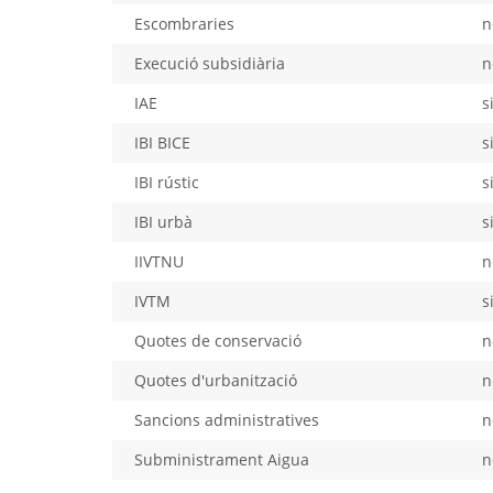
Escombraries
n
Execució subsidiària
n
IAE
s
IBI BICE
s
IBI rústic
s
IBI urbà
s
IIVTNU
n
IVTM
s
Quotes de conservació
n
Quotes d'urbanització
n
Sancions administratives
n
Subministrament Aigua
n