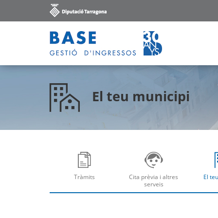
El teu municipi
Tràmits
Cita prèvia i altres
El te
Obre
Ob
serveis
Obre