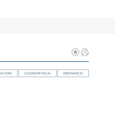
a
una
una
va
nova
nova
estra
finestra
finestra
GACIONS
CALENDARI FISCAL
ORDENANCES