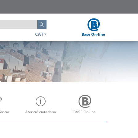
Cerca
CAT
Base On-line
ència
Atenció ciutadana
BASE On-line
re
Obre
Obre