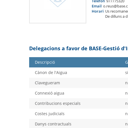
Telèfon
977775320
Email
o.reus@base.c
Horari
Us recomane
De dilluns a 
Delegacions a favor de BASE-Gestió d'
Descripció
G
Cànon de l'Aigua
s
Clavegueram
n
Connexió aigua
n
Contribucions especials
n
Costes judicials
n
Danys contractuals
n