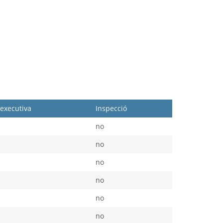
executiva
Inspecció
no
no
no
no
no
no