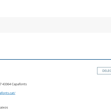
a
una
un
una
va
nova
no
nova
nestra
finestra
fin
finestra
DELE
 7 43364 Capafonts
fonts.cat/
 Baixos