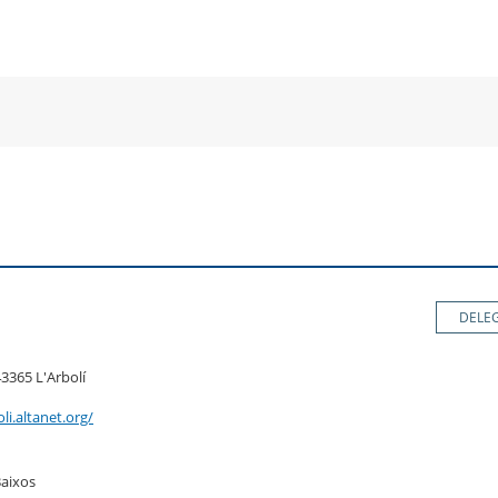
a
una
un
una
va
nova
no
nova
nestra
finestra
fin
finestra
DELE
43365 L'Arbolí
li.altanet.org/
 Baixos