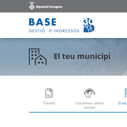
El teu municipi
Tràmits
Cita prèvia i altres
El te
Obre
Ob
serveis
Obre