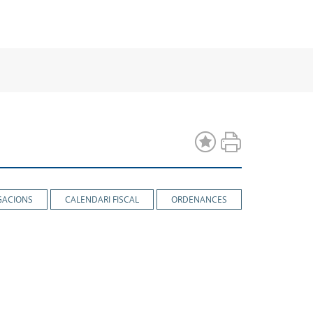
a
una
una
va
nova
nova
estra
finestra
finestra
GACIONS
CALENDARI FISCAL
ORDENANCES