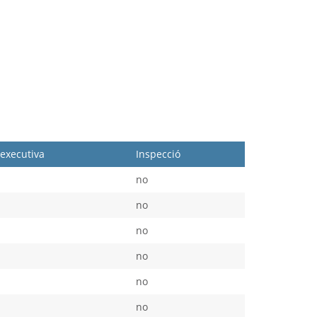
executiva
Inspecció
no
no
no
no
no
no