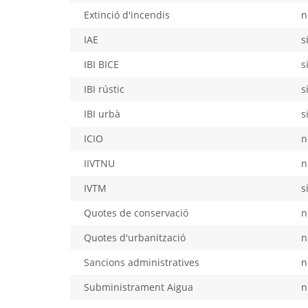
Extinció d'incendis
n
IAE
s
IBI BICE
s
IBI rústic
s
IBI urbà
s
ICIO
n
IIVTNU
n
IVTM
s
Quotes de conservació
n
Quotes d'urbanització
n
Sancions administratives
n
Subministrament Aigua
n