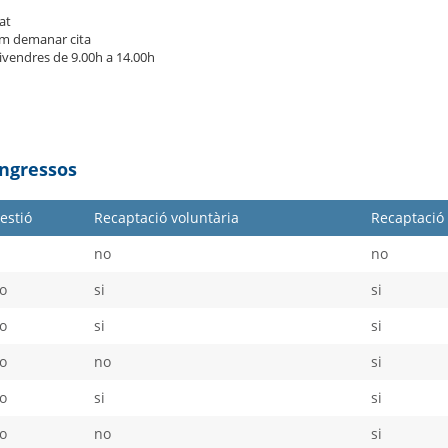
at
m demanar cita
divendres de 9.00h a 14.00h
Ingressos
estió
Recaptació voluntària
Recaptació 
i
no
no
o
si
si
o
si
si
o
no
si
o
si
si
o
no
si