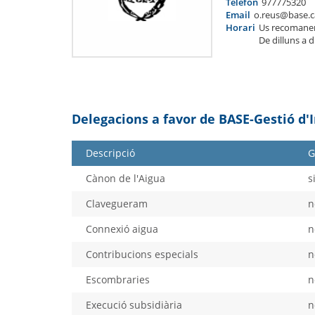
Telèfon
977775320
Email
o.reus@base.c
Horari
Us recomane
De dilluns a 
Delegacions a favor de BASE-Gestió d'
Descripció
G
Cànon de l'Aigua
s
Clavegueram
n
Connexió aigua
n
Contribucions especials
n
Escombraries
n
Execució subsidiària
n