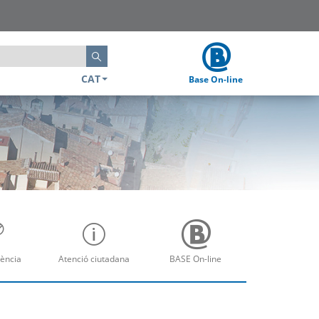
Cerca
CAT
Base On-line
ència
Atenció ciutadana
BASE On-line
re
Obre
Obre