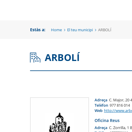
una
un
una
nova
no
nova
finestra
fi
Estàs a:
Home
El teu municipi
ARBOLÍ
finestra
ARBOLÍ
Adreça
C. Major, 20 
Telèfon
977 816 014
Web
http://www.arbo
Oficina Reus
Adreça
C. Zorrilla, 1