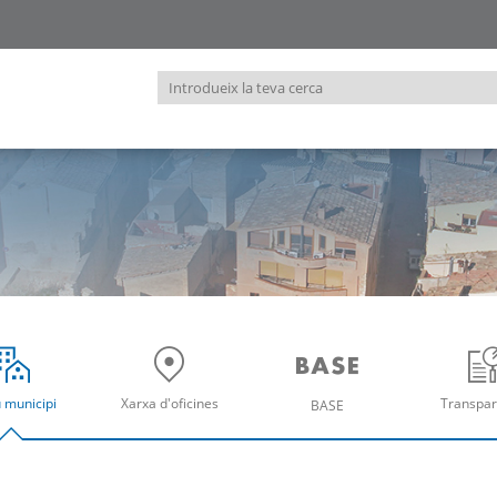
Introdueix
la
teva
cerca
u municipi
Xarxa d'oficines
Transpar
BASE
re
Obre
Ob
Obre