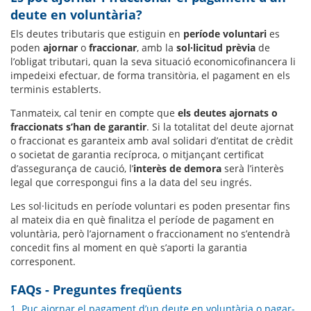
deute en voluntària?
Els deutes tributaris que estiguin en
període voluntari
es
poden
ajornar
o
fraccionar
, amb la
sol·licitud prèvia
de
l’obligat tributari, quan la seva situació economicofinancera li
impedeixi efectuar, de forma transitòria, el pagament en els
terminis establerts.
Tanmateix, cal tenir en compte que
els deutes ajornats o
fraccionats s’han de garantir
. Si la totalitat del deute ajornat
o fraccionat es garanteix amb aval solidari d’entitat de crèdit
o societat de garantia recíproca, o mitjançant certificat
d’assegurança de caució, l’
interès de demora
serà l’interès
legal que correspongui fins a la data del seu ingrés.
Les sol·licituds en període voluntari es poden presentar fins
al mateix dia en què finalitza el període de pagament en
voluntària, però l’ajornament o fraccionament no s’entendrà
concedit fins al moment en què s’aporti la garantia
corresponent.
FAQs - Preguntes freqüents
1. Puc ajornar el pagament d’un deute en voluntària o pagar-