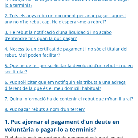
lo a terminis?
2. Tots els anys rebo un document per anar pagar i aquest
any no n’he rebut cap. He d’esperar-me a rebre’l?
3. He rebut la notificació d’una liquidació i no acabo
d’entendre fins quan la puc pagar?
4. Necessito un certificat de pagament i no sóc el titular del
rebut. Me’l poden facilitar?
5. Què he de fer per sol·licitar la devolució d’un rebut si no en
sóc titular?
6. Puc sol·licitar que em notifiquin els tributs a una adreça
diferent de la que és el meu domicili habitual?
7. Quina informació ha de contenir el rebut que m’han lliurat?
8. Puc pagar rebuts a nom d’un tercer?
1. Puc ajornar el pagament d’un deute en
voluntària o pagar-lo a terminis?
Si el deute està en període de pagament voluntari, es pot