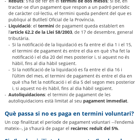
Rebuts
: s’ha de fer en el
termini de dos mesos
; si bé, en
tractar-se d’un pagament que respon a un padró periòdic
de caràcter col·lectiu, el termini queda pendent del que es
publiqui al Butlletí Oficial de la Província.
Liquidació
: el
termini
de pagament queda establert en
l’
article 62.2 de la Llei 58/2003
, de 17 de desembre, general
tributària.
Si la notificació de la liquidació es fa entre el dia 1 i el 15,
el termini de pagament és entre el dia en què s’ha fet la
notificació i el dia 20 del mes posterior i, si aquest no és
hàbil, fins al dia hàbil següent.
Si la notificació de la liquidació es fa entre el dia 16 i
l’últim del mes, el termini de pagament és entre el dia en
què s’ha fet la notificació i el dia 5 del segon mes posterior
i, si aquest no és hàbil, fins al dia hàbil següent.
Autoliquidacions
: el termini de pagament de les
autoliquidacions està limitat al seu
pagament immediat
.
Què passa si no es paga en termini voluntari?
Un cop finalitzat el període de pagament voluntari --l’endemà
mateix--, ja s’haurà de pagar el
recàrrec reduït del 5%
.