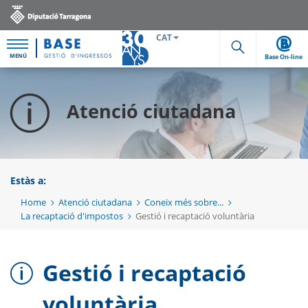
CAT
MENÚ
Base On-line
Cerca
Atenció ciutadana
Estàs a:
Home
Atenció ciutadana
Coneix més sobre...
La recaptació d'impostos
Gestió i recaptació voluntària
Gestió i recaptació
voluntària