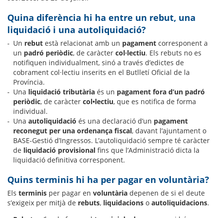
Quina diferència hi ha entre un rebut, una
liquidació i una autoliquidació?
Un
rebut
està relacionat amb un
pagament
corresponent a
un
padró periòdic
, de caràcter
col·lectiu
. Els rebuts no es
notifiquen individualment, sinó a través d’edictes de
cobrament col·lectiu inserits en el Butlletí Oficial de la
Província.
Una
liquidació tributària
és un
pagament fora d’un padró
periòdic
, de caràcter
col•lectiu
, que es notifica de forma
individual.
Una
autoliquidació
és una declaració d’un
pagament
reconegut per una ordenança fiscal
, davant l’ajuntament o
BASE-Gestió d’Ingressos. L’autoliquidació sempre té caràcter
de
liquidació provisional
fins que l’Administració dicta la
liquidació definitiva corresponent.
Quins terminis hi ha per pagar en voluntària?
Els
terminis
per pagar en
voluntària
depenen de si el deute
s’exigeix per mitjà de
rebuts
,
liquidacions
o
autoliquidacions
.