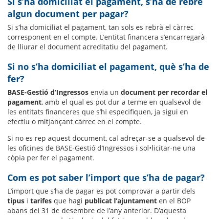
Si s’ha domiciliat el pagament, s’ha de rebre
algun document per pagar?
Si s’ha domiciliat el pagament, tan sols es rebrà el càrrec
corresponent en el compte. L’entitat financera s’encarregarà
de lliurar el document acreditatiu del pagament.
Si no s’ha domiciliat el pagament, què s’ha de
fer?
BASE-Gestió d’Ingressos
envia un
document per recordar el
pagament
, amb el qual es pot dur a terme en qualsevol de
les entitats financeres que s’hi especifiquen, ja sigui en
efectiu o mitjançant càrrec en el compte.
Si no es rep aquest document, cal adreçar-se a qualsevol de
les oficines de BASE-Gestió d’Ingressos i sol•licitar-ne una
còpia per fer el pagament.
Com es pot saber l’import que s’ha de pagar?
L’import que s’ha de pagar es pot comprovar a partir dels
tipus
i
tarifes
que hagi
publicat l’ajuntament
en el BOP
abans del 31 de desembre de l’any anterior. D’aquesta