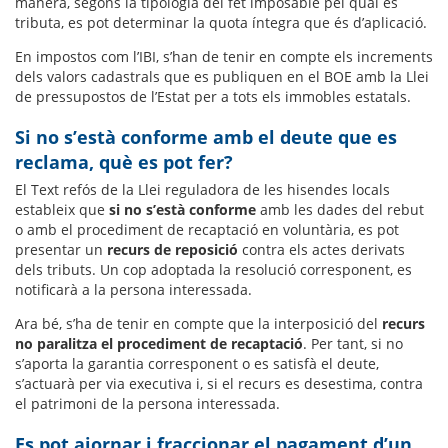
manera, segons la tipologia del fet imposable pel qual es
tributa, es pot determinar la quota íntegra que és d’aplicació.
En impostos com l’IBI, s’han de tenir en compte els increments
dels valors cadastrals que es publiquen en el BOE amb la Llei
de pressupostos de l’Estat per a tots els immobles estatals.
Si no s’està conforme amb el deute que es
reclama, què es pot fer?
El Text refós de la Llei reguladora de les hisendes locals
estableix que
si no s’està conforme
amb les dades del rebut
o amb el procediment de recaptació en voluntària, es pot
presentar un
recurs de reposició
contra els actes derivats
dels tributs. Un cop adoptada la resolució corresponent, es
notificarà a la persona interessada.
Ara bé, s’ha de tenir en compte que la interposició del
recurs
no paralitza el procediment de recaptació
. Per tant, si no
s’aporta la garantia corresponent o es satisfà el deute,
s’actuarà per via executiva i, si el recurs es desestima, contra
el patrimoni de la persona interessada.
Es pot ajornar i fraccionar el pagament d’un