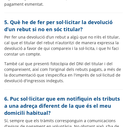
pagament esmentat.
5. Què he de fer per sol·licitar la devolució
d’un rebut si no en sóc titular?
Per fer una devolució d’un rebut a algú que no n’és el titular,
cal que el titular del rebut n’autoritzi de manera expressa la
devolució a favor de qui compareix i la sol·licita, i que hi faci
constar un compte.
També cal que presenti fotocòpia del DNI del titular i del
compareixent, així com l’original dels rebuts pagats, a més de
la documentació que s’especifica en l'imprès de sol·licitud de
devolució d'ingressos indeguts.
6. Puc sol·licitar que em notifiquin els tributs
a una adreça diferent de la que és el meu
domicili habitual?
Sí, sempre que els tràmits corresponguin a comunicacions
d’avisos de pagament en voluntària. No obstant això, s’ha de